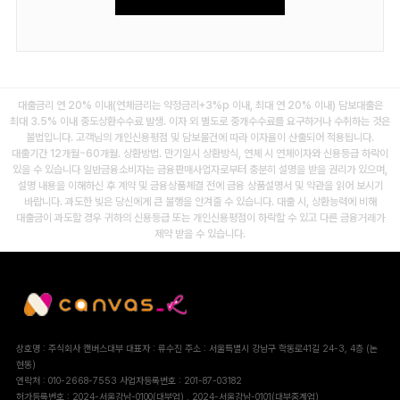
대출금리 연 20% 이내(연체금리는 약정금리+3%p 이내, 최대 연 20% 이내) 담보대출은
최대 3.5% 이내 중도상환수수료 발생.
이자 외 별도로 중개수수료를 요구하거나 수취하는 것은
불법입니다. 고객님의 개인신용평점 및 담보물건에 따라 이자율이 산출되어 적용됩니다.
대출기간 12개월~60개월. 상환방법. 만기일시 상환방식, 연체 시 연체이자와 신용등급 하락이
있을 수 있습니다
일반금융소비자는 금융판매사업자로부터 충분히 설명을 받을 권리가 있으며,
설명 내용을 이해하신 후 계약 및 금융상품체결 전에 금융 상품설명서 및 약관을 읽어 보시기
바랍니다. 과도한 빚은 당신에게 큰 불행을 안겨줄 수 있습니다.
대출 시, 상환능력에 비해
대출금이 과도할 경우 귀하의 신용등급 또는 개인신용평점이 하락할 수 있고 다른 금융거래가
제약 받을 수 있습니다.
상호명 : 주식회사 캔버스대부
대표자 : 류수진
주소 : 서울특별시 강남구 학동로41길 24-3, 4층 (논
현동)
연락처 : 010-2668-7553
사업자등록번호 : 201-87-03182
허가등록번호 : 2024-서울강남-0100(대부업) , 2024-서울강남-0101(대부중계업)